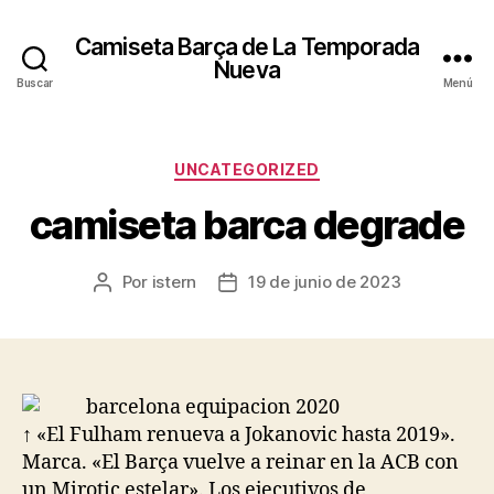
Camiseta Barça de La Temporada
Nueva
Buscar
Menú
Categorías
UNCATEGORIZED
camiseta barca degrade
Por
istern
19 de junio de 2023
Autor
Fecha
de
de
la
la
entrada
entrada
↑ «El Fulham renueva a Jokanovic hasta 2019».
Marca. «El Barça vuelve a reinar en la ACB con
un Mirotic estelar». Los ejecutivos de