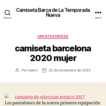
Camiseta Barça de La Temporada
Nueva
Buscar
Menú
Categorías
UNCATEGORIZED
camiseta barcelona
2020 mujer
Por
istern
22 de diciembre de 2022
Autor
Fecha
de
de
la
la
entrada
entrada
Los pantalones de la nueva primera equipación