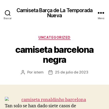
Camiseta Barça de La Temporada
Nueva
Buscar
Menú
Categorías
UNCATEGORIZED
camiseta barcelona
negra
Por
istern
25 de julio de 2023
Autor
Fecha
de
de
la
la
entrada
entrada
Tan solo se han dado siete casos de