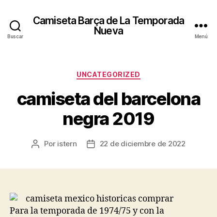
Camiseta Barça de La Temporada
Nueva
Buscar
Menú
Categorías
UNCATEGORIZED
camiseta del barcelona
negra 2019
Por
istern
22 de diciembre de 2022
Autor
Fecha
de
de
la
la
entrada
entrada
Para la temporada de 1974/75 y con la