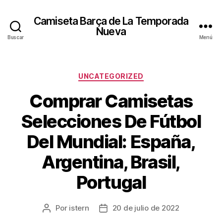
Camiseta Barça de La Temporada
Nueva
Buscar
Menú
Categorías
UNCATEGORIZED
Comprar Camisetas
Selecciones De Fútbol
Del Mundial: España,
Argentina, Brasil,
Portugal
Por
istern
20 de julio de 2022
Autor
Fecha
de
de