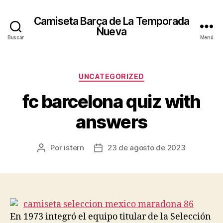
Camiseta Barça de La Temporada
Nueva
Buscar
Menú
Categorías
UNCATEGORIZED
fc barcelona quiz with
answers
Por
istern
23 de agosto de 2023
Autor
Fecha
de
de
la
la
entrada
entrada
En 1973 integró el equipo titular de la Selección