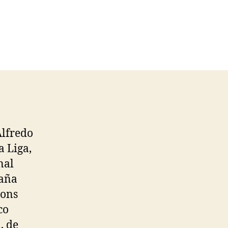
Alfredo
a Liga,
nal
paña
mons
co
, de