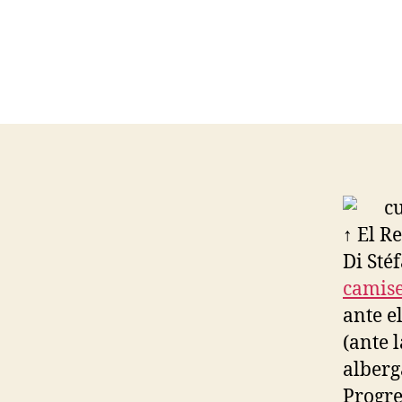
↑ El R
Di Sté
camise
ante e
(ante 
alberg
Progre