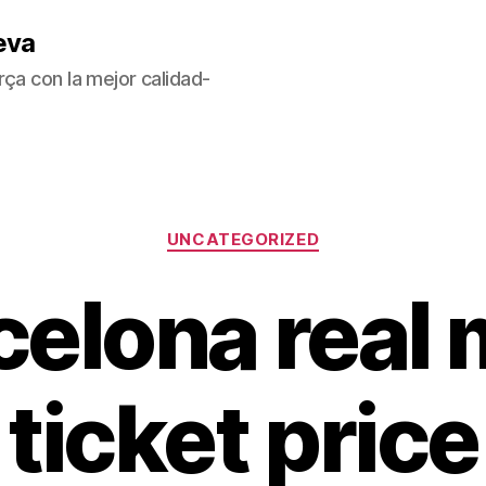
eva
ça con la mejor calidad-
Categorías
UNCATEGORIZED
celona real
ticket price