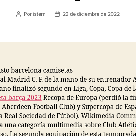
Por
istern
22 de diciembre de 2022
Autor
Fecha
de
de
la
la
entrada
entrada
eal Madrid C. F. de la mano de su entrenador 
fano finalizó segundo en Liga, Copa, Copa de l
ta barça 2023
Recopa de Europa (perdió la fi
l Aberdeen Football Club) y Supercopa de Es
la Real Sociedad de Fútbol). Wikimedia Com
a una categoría multimedia sobre Club Atléti
so. La segunda equipación de esta temporada