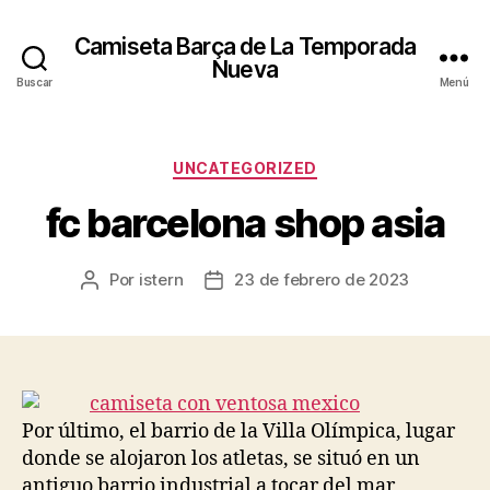
Camiseta Barça de La Temporada
Nueva
Buscar
Menú
Categorías
UNCATEGORIZED
fc barcelona shop asia
Por
istern
23 de febrero de 2023
Autor
Fecha
de
de
la
la
entrada
entrada
Por último, el barrio de la Villa Olímpica, lugar
donde se alojaron los atletas, se situó en un
antiguo barrio industrial a tocar del mar,