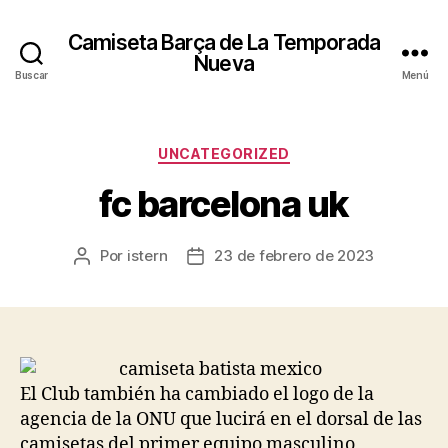
Camiseta Barça de La Temporada
Nueva
Buscar
Menú
Categorías
UNCATEGORIZED
fc barcelona uk
Por
istern
23 de febrero de 2023
Autor
Fecha
de
de
la
la
entrada
entrada
El Club también ha cambiado el logo de la
agencia de la ONU que lucirá en el dorsal de las
camisetas del primer equipo masculino,