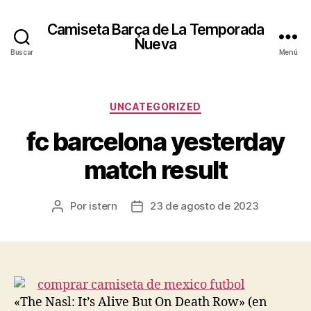
Camiseta Barça de La Temporada
Nueva
Buscar
Menú
Categorías
UNCATEGORIZED
fc barcelona yesterday
match result
Por
istern
23 de agosto de 2023
Autor
Fecha
de
de
la
la
entrada
entrada
«The Nasl: It’s Alive But On Death Row» (en