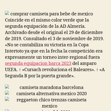
de
de
la
la
entrada
entrada
Coincide en el mismo color verde que la
segunda equipación de la AD Almería.
Archivado desde el original el 29 de diciembre
de 2019. Consultado el 3 de noviembre de 2019.
«No se contabiliza su victoria en la Copa
Intertoto ya que en la fecha la competición era
expresamente un torneo inter-regional fuera
segunda equipacion barça 2023
del amparo
UEFA. ↑ «Cursach revoluciona el Baleares». ↑ «A
Segunda B por la puerta grande».