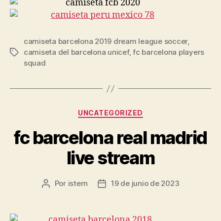
camiseta barcelona 2019 dream league soccer
,
camiseta del barcelona unicef
,
fc barcelona players
Etiquetas
squad
Categorías
UNCATEGORIZED
fc barcelona real madrid
live stream
Por
istern
19 de junio de 2023
Autor
Fecha
de
de
la
la
entrada
entrada