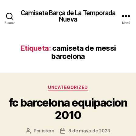
Camiseta Barça de La Temporada
Nueva
Buscar
Menú
Etiqueta:
camiseta de messi
barcelona
Categorías
UNCATEGORIZED
fc barcelona equipacion
2010
Por
istern
8 de mayo de 2023
Autor
Fecha