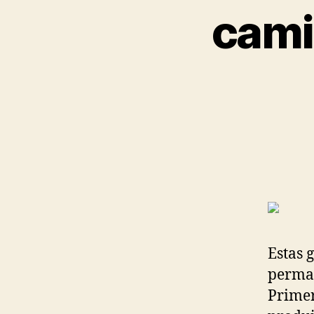
cami
Estas g
perman
Primer