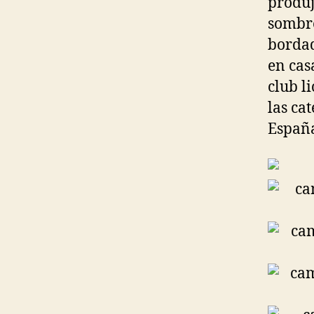
produj
sombre
borda
en cas
club l
las ca
España