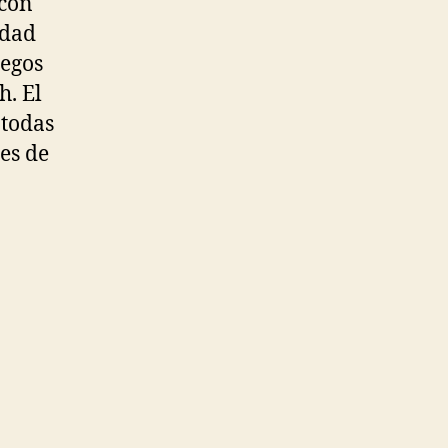
 con
udad
uegos
h. El
 todas
es de