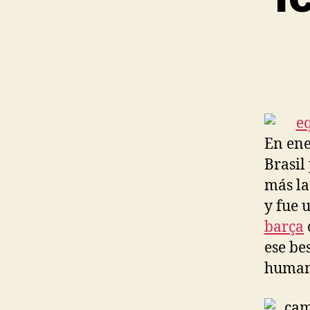
En ene
Brasil
más la
y fue 
barça
ese be
humano