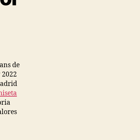
ians de
y 2022
Madrid
iseta
oria
alores