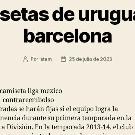
setas de urugu
barcelona
Por
istern
25 de julio de 2023
Autor
Fecha
de
de
la
la
entrada
entrada
radas se harán fijas si el equipo logra la
encia durante su primera temporada en la
a División. En la temporada 2013-14, el club