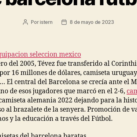
Por
istern
8 de mayo de 2023
Autor
Fecha
de
de
la
la
entrada
entrada
ro del 2005, Tévez fue transferido al Corinth
 por 16 millones de dólares, camiseta urugua
… El central del Barcelona se crecía ante el 
uno de esos jugadores que marcó en el 2-6,
cam
camiseta alemania 2022 dejando para la hist
so al brazalete de la senyera. Promoción de v
s y la educación a través del Fútbol.