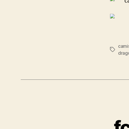
cami
Etiqueta
drag
f