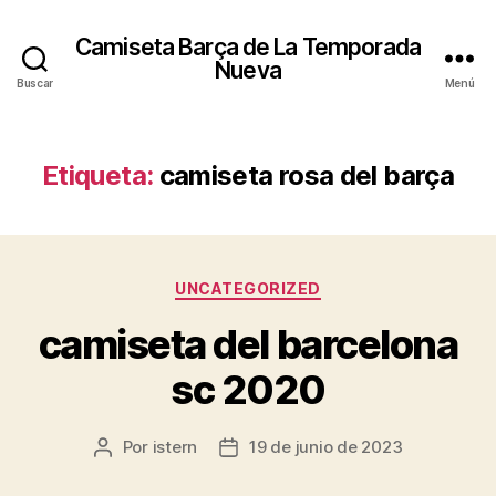
Camiseta Barça de La Temporada
Nueva
Buscar
Menú
Etiqueta:
camiseta rosa del barça
Categorías
UNCATEGORIZED
camiseta del barcelona
sc 2020
Por
istern
19 de junio de 2023
Autor
Fecha
de
de