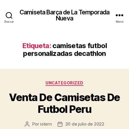
Camiseta Barça de La Temporada
Nueva
Buscar
Menú
Etiqueta:
camisetas futbol
personalizadas decathlon
Categorías
UNCATEGORIZED
Venta De Camisetas De
Futbol Peru
Por
istern
20 de julio de 2022
Autor
Fecha