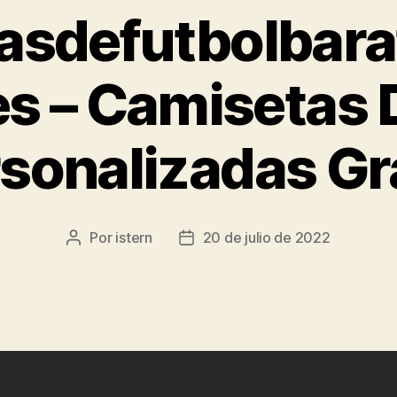
asdefutbolbara
s – Camisetas 
sonalizadas Gr
Por
istern
20 de julio de 2022
Autor
Fecha
de
de
la
la
entrada
entrada