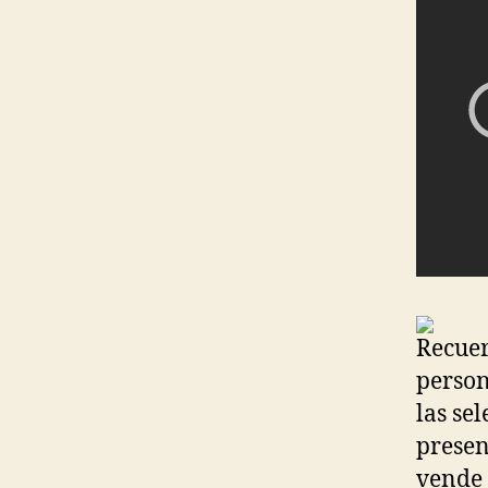
Recuer
person
las se
presen
vende 