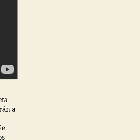
eta
rán a
Se
os