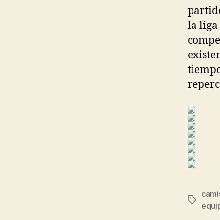
partid
la lig
compet
existen
tiemp
reperc
cami
Etiqueta
equip