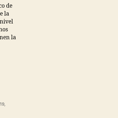
co de
e la
 nivel
imos
nen la
019
,