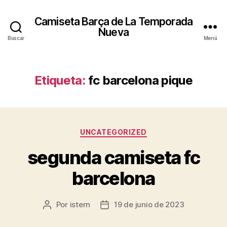
Camiseta Barça de La Temporada
Nueva
Buscar
Menú
Etiqueta:
fc barcelona pique
Categorías
UNCATEGORIZED
segunda camiseta fc
barcelona
Por
istern
19 de junio de 2023
Autor
Fecha
de
de