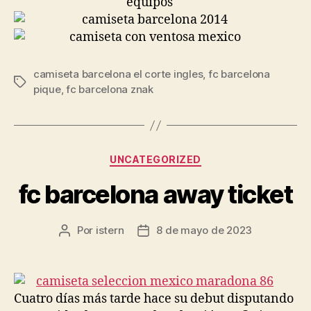
camiseta barcelona el corte ingles
,
fc barcelona
Etiquetas
pique
,
fc barcelona znak
Categorías
UNCATEGORIZED
fc barcelona away ticket
Por
istern
8 de mayo de 2023
Autor
Fecha
de
de
la
la
entrada
entrada
Cuatro días más tarde hace su debut disputando