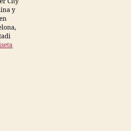
er City
hina y
 en
elona,
tadi
seta