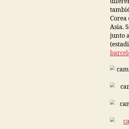
difere
tambié
Corea 
Asia. 
junto 
(estad
barcel