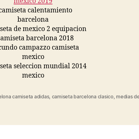
elona camiseta adidas
,
camiseta barcelona clasico
,
medias de
s