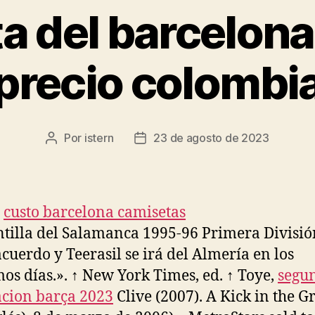
a del barcelona 
precio colombi
Por
istern
23 de agosto de 2023
Autor
Fecha
de
de
la
la
entrada
entrada
ntilla del Salamanca 1995-96 Primera Divisió
cuerdo y Teerasil se irá del Almería en los
os días.». ↑ New York Times, ed. ↑ Toye,
segu
cion barça 2023
Clive (2007). A Kick in the G