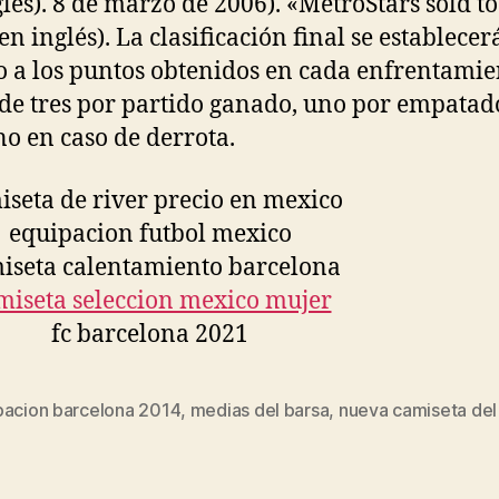
glés). 8 de marzo de 2006). «MetroStars sold t
en inglés). La clasificación final se establecer
o a los puntos obtenidos en cada enfrentamie
de tres por partido ganado, uno por empatad
o en caso de derrota.
pacion barcelona 2014
,
medias del barsa
,
nueva camiseta del
s