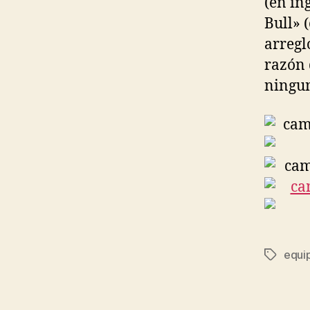
(en in
Bull» (
arregl
razón 
ningun
equi
Etiqueta