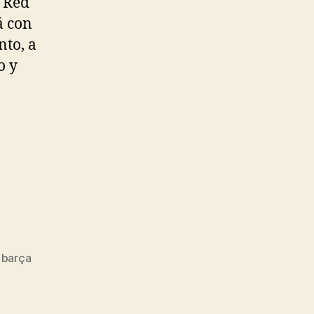
o Red
á con
nto, a
o y
 barça