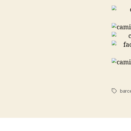
barc
Etiqueta