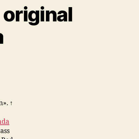
original
a
n». ↑
nda
rass