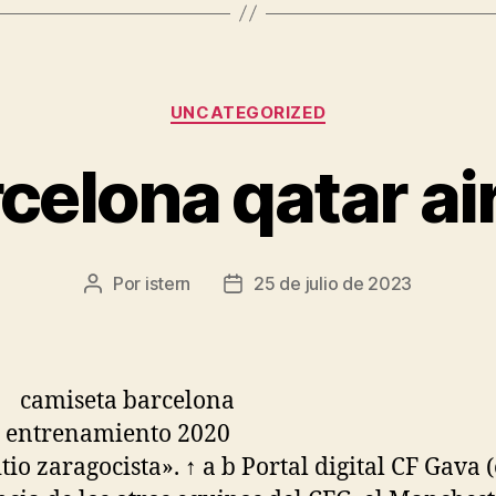
Categorías
UNCATEGORIZED
rcelona qatar a
Por
istern
25 de julio de 2023
Autor
Fecha
de
de
la
la
entrada
entrada
itio zaragocista». ↑ a b Portal digital CF Gava (