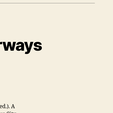
irways
ed.). A