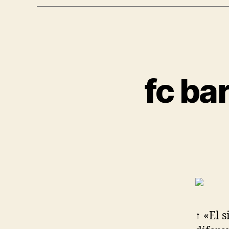
fc ba
↑ «El s