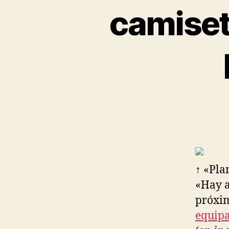
camiset
↑ «Pla
«Hay a
próxim
equipa