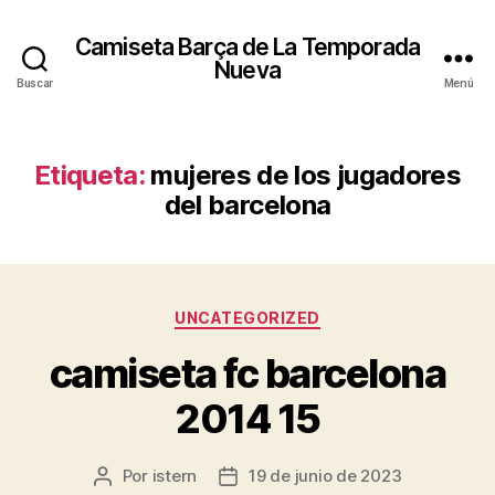
Camiseta Barça de La Temporada
Nueva
Buscar
Menú
Etiqueta:
mujeres de los jugadores
del barcelona
Categorías
UNCATEGORIZED
camiseta fc barcelona
2014 15
Por
istern
19 de junio de 2023
Autor
Fecha