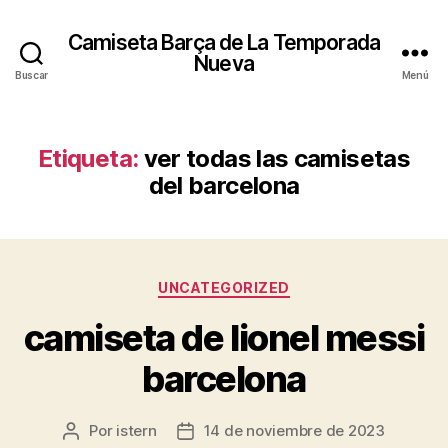
Camiseta Barça de La Temporada
Nueva
Buscar
Menú
Etiqueta:
ver todas las camisetas
del barcelona
Categorías
UNCATEGORIZED
camiseta de lionel messi
barcelona
Por
istern
14 de noviembre de 2023
Autor
Fecha