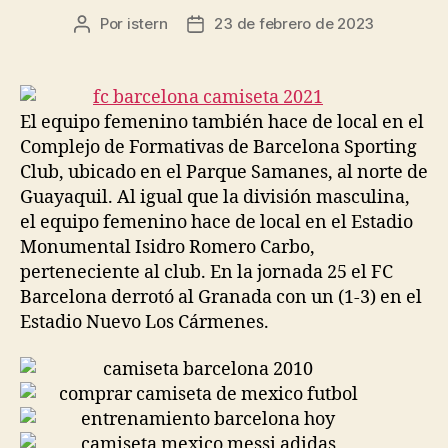
Por
istern
23 de febrero de 2023
Autor
Fecha
de
de
la
la
entrada
entrada
El equipo femenino también hace de local en el
Complejo de Formativas de Barcelona Sporting
Club, ubicado en el Parque Samanes, al norte de
Guayaquil. Al igual que la división masculina,
el equipo femenino hace de local en el Estadio
Monumental Isidro Romero Carbo,
perteneciente al club. En la jornada 25 el FC
Barcelona derrotó al Granada con un (1-3) en el
Estadio Nuevo Los Cármenes.