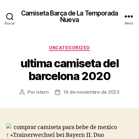
Camiseta Barça de La Temporada
Nueva
Buscar
Menú
Categorías
UNCATEGORIZED
ultima camiseta del
barcelona 2020
Por
istern
14 de noviembre de 2023
Autor
Fecha
de
de
la
la
entrada
entrada
↑ «Trainerwechsel bei Bayern II: Duo