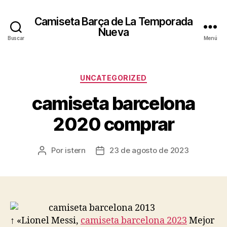
Camiseta Barça de La Temporada
Nueva
Buscar
Menú
Categorías
UNCATEGORIZED
camiseta barcelona
2020 comprar
Por
istern
23 de agosto de 2023
Autor
Fecha
de
de
la
la
entrada
entrada
↑ «Lionel Messi,
camiseta barcelona 2023
Mejor