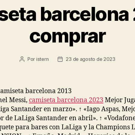
seta barcelona
comprar
Por
istern
23 de agosto de 2023
Autor
Fecha
de
de
la
la
entrada
entrada
nel Messi,
camiseta barcelona 2023
Mejor Jug
iga Santander en marzo». ↑ «Iago Aspas, Mej
r de LaLiga Santander en abril». ↑ «Vodafon
uete para bares con LaLiga y la Champions 