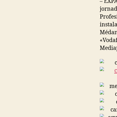
– EXPA
jornad
Profes
instal
Médano
«Vodaf
Media