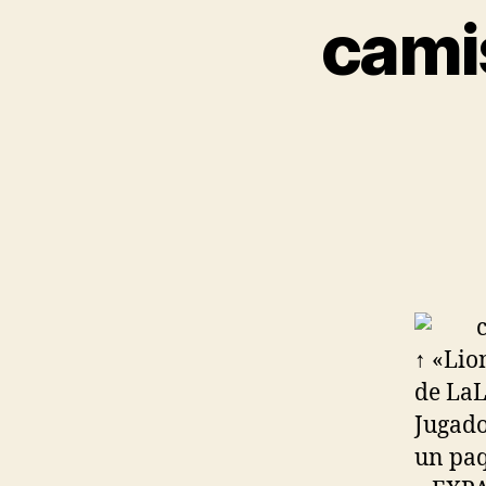
cami
↑ «Lio
de LaL
Jugado
un paq