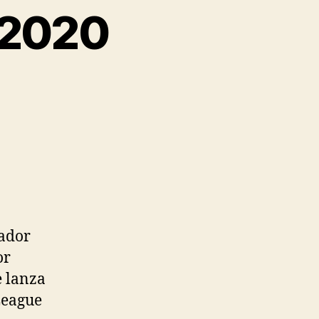
 2020
ador
or
e lanza
League