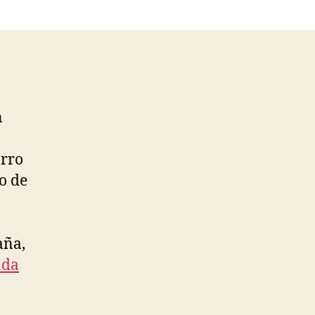
n
arro
io de
aña,
nda