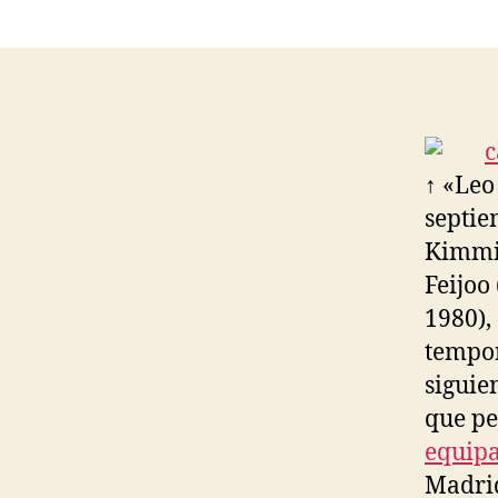
↑ «Leo
septie
Kimmic
Feijoo
1980),
tempor
siguie
que pe
equipa
Madri