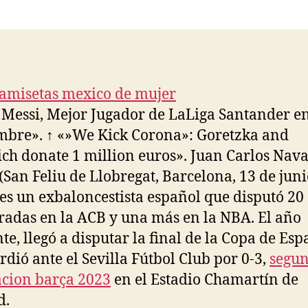
la
la
entrada
entrada
 Messi, Mejor Jugador de LaLiga Santander e
mbre». ↑ «»We Kick Corona»: Goretzka and
h donate 1 million euros». Juan Carlos Nav
 (San Feliu de Llobregat, Barcelona, 13 de jun
 es un exbaloncestista español que disputó 20
adas en la ACB y una más en la NBA. El año
nte, llegó a disputar la final de la Copa de Esp
rdió ante el Sevilla Fútbol Club por 0-3,
segu
cion barça 2023
en el Estadio Chamartín de
d.