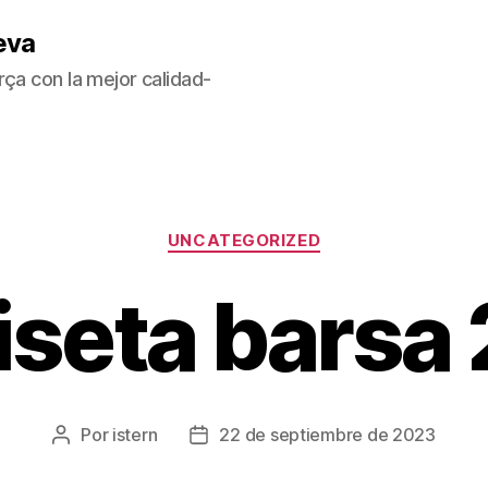
eva
ça con la mejor calidad-
Categorías
UNCATEGORIZED
seta barsa
Por
istern
22 de septiembre de 2023
Autor
Fecha
de
de