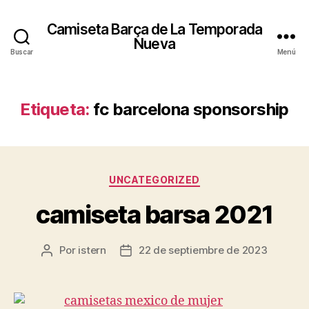
Camiseta Barça de La Temporada
Nueva
Buscar
Menú
Etiqueta:
fc barcelona sponsorship
Categorías
UNCATEGORIZED
camiseta barsa 2021
Por
istern
22 de septiembre de 2023
Autor
Fecha
de
de
la
la
entrada
entrada