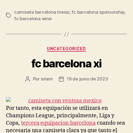
camiseta barcelona messi
,
fc barcelona sponsorship
,
Etiquetas
fc barcelona wine
Categorías
UNCATEGORIZED
fc barcelona xi
Por
istern
19 de junio de 2023
Autor
Fecha
de
de
la
la
entrada
entrada
Por tanto, esta equipación se utilizará en
Champions League, principalmente, Liga y
Copa,
tercera equipacion barcelona
cuando sea
necesaria una camiseta clara ya que tanto el