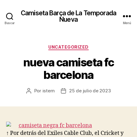
Camiseta Barça de La Temporada
Nueva
Buscar
Menú
Categorías
UNCATEGORIZED
nueva camiseta fc
barcelona
Por
istern
25 de julio de 2023
Autor
Fecha
de
de
la
la
entrada
entrada
↑ Por detrás del Exiles Cable Club, el Cricket y