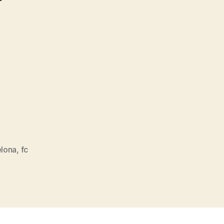
elona
,
fc