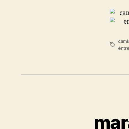
cami
Etiqueta
entr
mar