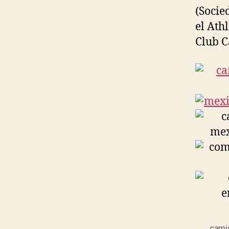
(Socie
el Ath
Club C
cami