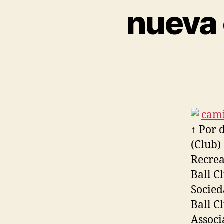
nueva 
↑ Por d
(Club)
Recrea
Ball Cl
Socied
Ball C
Associ