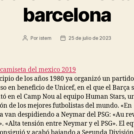
barcelona
Por
istern
25 de julio de 2023
Autor
Fecha
de
de
la
la
entrada
entrada
cipio de los años 1980 ya organizó un partido
so en beneficio de Unicef, en el que el Barça 
tó en el Camp Nou al equipo Human Stars, u
ión de los mejores futbolistas del mundo. «En
a van despidiendo a Neymar del PSG: «Au rev
». «Alta tensión entre Neymar y el PSG». El e
consiguió y acabó bajando a Segunda División