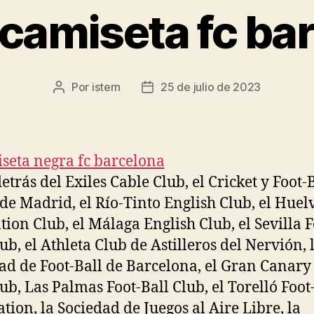
camiseta fc ba
Por
istern
25 de julio de 2023
Autor
Fecha
de
de
la
la
entrada
entrada
etrás del Exiles Cable Club, el Cricket y Foot-
 de Madrid, el Río-Tinto English Club, el Huel
tion Club, el Málaga English Club, el Sevilla F
ub, el Athleta Club de Astilleros del Nervión, 
ad de Foot-Ball de Barcelona, el Gran Canary 
lub, Las Palmas Foot-Ball Club, el Torelló Foot
ation, la Sociedad de Juegos al Aire Libre, la