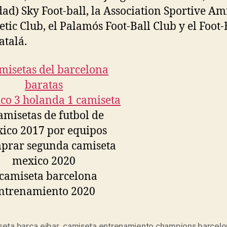
dad) Sky Foot-ball, la Association Sportive Am
letic Club, el Palamós Foot-Ball Club y el Foot-
atalá.
seta barça eibar
,
camiseta entrenamiento champions barcelo