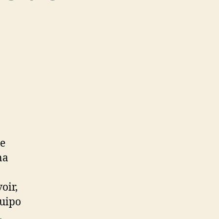
se
na
oir,
quipo
.