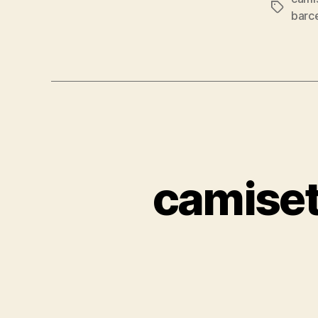
Etiqueta
barc
camiset