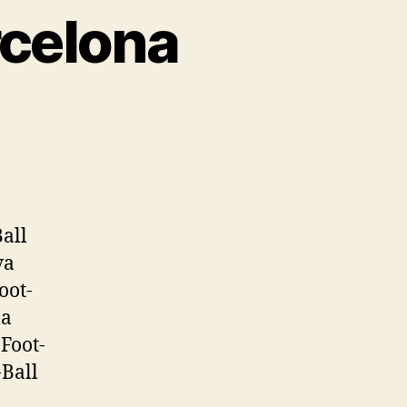
rcelona
Ball
va
oot-
la
Foot-
-Ball