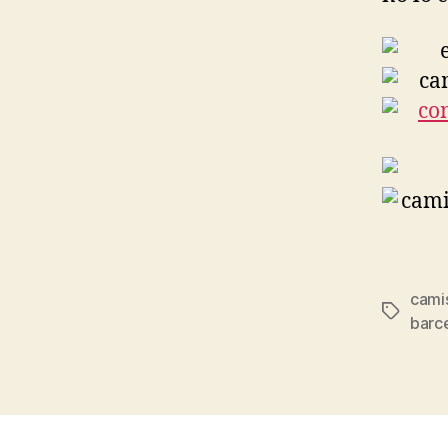
cami
Etiqueta
barce