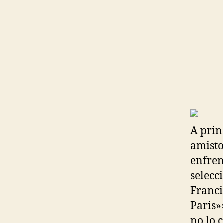
A prin
amisto
enfren
selecc
Franci
Paris»
no lo 