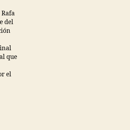
s Rafa
e del
ción
inal
al que
r el