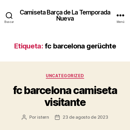
Camiseta Barça de La Temporada
Nueva
Buscar
Menú
Etiqueta:
fc barcelona gerüchte
Categorías
UNCATEGORIZED
fc barcelona camiseta
visitante
Por
istern
23 de agosto de 2023
Autor
Fecha
de
de