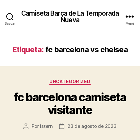
Camiseta Barça de La Temporada
Nueva
Buscar
Menú
Etiqueta:
fc barcelona vs chelsea
Categorías
UNCATEGORIZED
fc barcelona camiseta
visitante
Por
istern
23 de agosto de 2023
Autor
Fecha
de
de