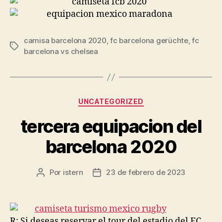
camisa barcelona 2020
,
fc barcelona gerüchte
,
fc
Etiquetas
barcelona vs chelsea
Categorías
UNCATEGORIZED
tercera equipacion del
barcelona 2020
Por
istern
23 de febrero de 2023
Autor
Fecha
de
de
la
la
entrada
entrada
R: Si deseas reservar el tour del estadio del FC